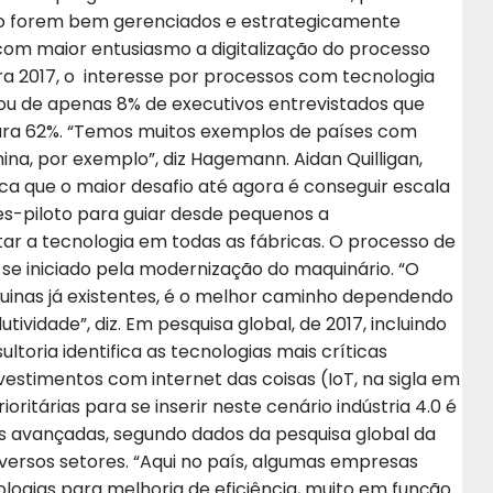
ão forem bem gerenciados e estrategicamente
com maior entusiasmo a digitalização do processo
ara 2017, o interesse por processos com tecnologia
ou de apenas 8% de executivos entrevistados que
para 62%. “Temos muitos exemplos de países com
na, por exemplo”, diz Hagemann. Aidan Quilligan,
ica que o maior desafio até agora é conseguir escala
s-piloto para guiar desde pequenos a
r a tecnologia em todas as fábricas. O processo de
 se iniciado pela modernização do maquinário. “O
quinas já existentes, é o melhor caminho dependendo
ividade”, diz. Em pesquisa global, de 2017, incluindo
ultoria identifica as tecnologias mais críticas
vestimentos com internet das coisas (IoT, na sigla em
oritárias para se inserir neste cenário indústria 4.0 é
s avançadas, segundo dados da pesquisa global da
 diversos setores. “Aqui no país, algumas empresas
logias para melhoria de eficiência, muito em função