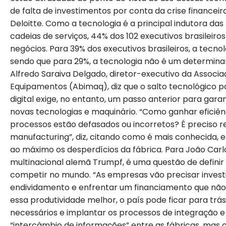
de falta de investimentos por conta da crise financeir
Deloitte. Como a tecnologia é a principal indutora da
cadeias de serviços, 44% dos 102 executivos brasilei
negócios. Para 39% dos executivos brasileiros, a tecno
sendo que para 29%, a tecnologia não é um determinant
Alfredo Saraiva Delgado, diretor-executivo da Associaç
Equipamentos (Abimaq), diz que o salto tecnológico 
digital exige, no entanto, um passo anterior para gara
novas tecnologias e maquinário. “Como ganhar eficiênc
processos estão defasados ou incorretos? É preciso r
manufacturing”, diz, citando como é mais conhecida, e
ao máximo os desperdícios da fábrica. Para João Carlos
multinacional alemã Trumpf, é uma questão de definir s
competir no mundo. “As empresas vão precisar investi
endividamento e enfrentar um financiamento que não
essa produtividade melhor, o país pode ficar para trá
necessários e implantar os processos de integração e in
“intercâmbio de informações” entre as fábricas, mas c