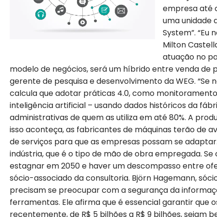
empresa até c
uma unidade 
System”. “Eu n
Milton Castel
atuação no pa
modelo de negócios, será um híbrido entre venda de pr
gerente de pesquisa e desenvolvimento da WEG. “Se não
calcula que adotar práticas 4.0, como monitoramento
inteligência artificial – usando dados históricos da f
administrativas de quem as utiliza em até 80%. A produ
isso aconteça, as fabricantes de máquinas terão de 
de serviços para que as empresas possam se adaptar. 
indústria, que é o tipo de mão de obra empregada. S
estagnar em 2050 e haver um descompasso entre oferta
sócio-associado da consultoria. Björn Hagemann, sóc
precisam se preocupar com a segurança da informaçã
ferramentas. Ele afirma que é essencial garantir que
recentemente, de R$ 5 bilhões a R$ 9 bilhões, sejam