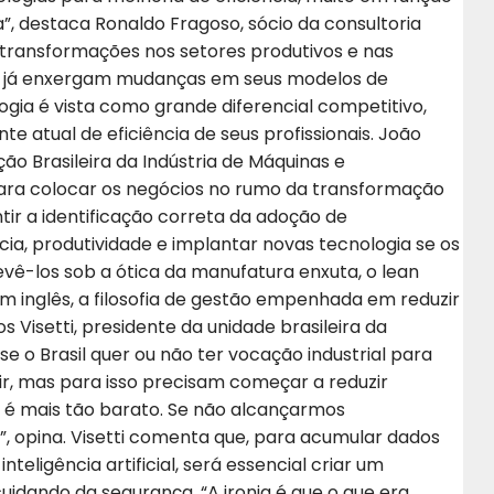
a”, destaca Ronaldo Fragoso, sócio da consultoria
s transformações nos setores produtivos e nas
ros já enxergam mudanças em seus modelos de
logia é vista como grande diferencial competitivo,
e atual de eficiência de seus profissionais. João
ão Brasileira da Indústria de Máquinas e
para colocar os negócios no rumo da transformação
ntir a identificação correta da adoção de
ia, produtividade e implantar novas tecnologia se os
evê-los sob a ótica da manufatura enxuta, o lean
m inglês, a filosofia de gestão empenhada em reduzir
 Visetti, presidente da unidade brasileira da
e o Brasil quer ou não ter vocação industrial para
r, mas para isso precisam começar a reduzir
 é mais tão barato. Se não alcançarmos
s”, opina. Visetti comenta que, para acumular dados
teligência artificial, será essencial criar um
uidando da segurança. “A ironia é que o que era