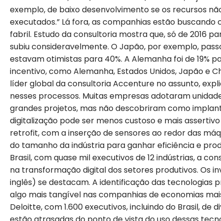
exemplo, de baixo desenvolvimento se os recursos n
executados.” Lá fora, as companhias estão buscando 
fabril. Estudo da consultoria mostra que, só de 2016 p
subiu consideravelmente. O Japão, por exemplo, pass
estavam otimistas para 40%. A Alemanha foi de 19% 
incentivo, como Alemanha, Estados Unidos, Japão e Chi
líder global da consultoria Accenture no assunto, expl
nesses processos. Muitas empresas adotaram unidade
grandes projetos, mas não descobriram como implanta
digitalização pode ser menos custoso e mais assertivo
retrofit, com a inserção de sensores ao redor das má
do tamanho da indústria para ganhar eficiência e produt
Brasil, com quase mil executivos de 12 indústrias, a cons
na transformação digital dos setores produtivos. Os in
inglês) se destacam. A identificação das tecnologias pri
algo mais tangível nas companhias de economias mai
Deloitte, com 1.600 executivos, incluindo do Brasil, de
estão atrasadas do ponto de vista do uso dessas tecno