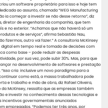
riou um software proprietário para isso e hoje tem
dedicada ao assunto, chamada “WEG Manufacturing
ão ia começar a investir se não desse retorno”, diz
la, diretor de engenharia da companhia, que tem
ís e no exterior. “Achamos que não haverá só um
odutos e de serviços”, afirma Sebastião Nau,
 fizermos, outro vai fazer.” A consultoria McKinsey
 digital em tempo real e tomada de decisões com
ábrica como base – pode reduzir as despesas
tividade, por sua vez, pode subir 30%. Mas, para que
avançar no desenvolvimento de softwares e prestação
“Isso cria inclusive um novo paradigma para a
e continuar como está, a massa trabalhadora pode
 e trabalho e mão de obra, diz Rafael Oliveira,
io da McKinsey, ressalta que as empresas também
o e investir no conhecimento dessas tecnologias e
 os incentivos governamentais anunciados
 bem empregados. “Podemos ter três anos, por