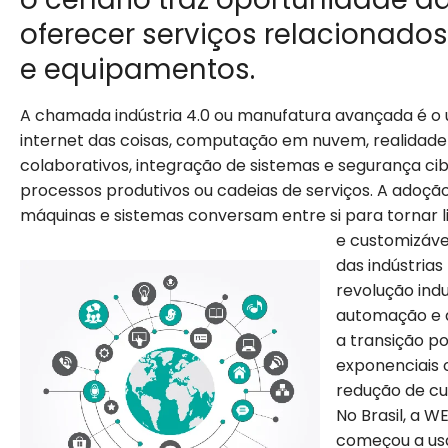
oferecer serviços relacionado
e equipamentos.
A chamada indústria 4.0 ou manufatura avançada é o u
internet das coisas, computação em nuvem, realidade 
colaborativos, integração de sistemas e segurança cib
processos produtivos ou cadeias de serviços. A adoção
máquinas e sistemas conversam entre si para tornar l
e customizávei
das indústrias
revolução indu
automação e a
a transição p
exponenciais 
redução de cu
No Brasil, a W
começou a usa