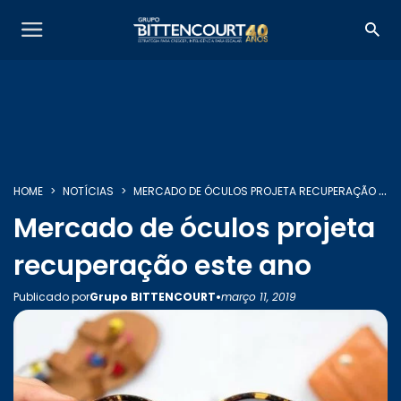
HOME
NOTÍCIAS
MERCADO DE ÓCULOS PROJETA RECUPERAÇÃO ESTE ANO
SOBRE NÓS
Mercado de óculos projeta
recuperação este ano
SERVIÇOS
•
Publicado por
Grupo BITTENCOURT
março 11, 2019
INSIGHTS