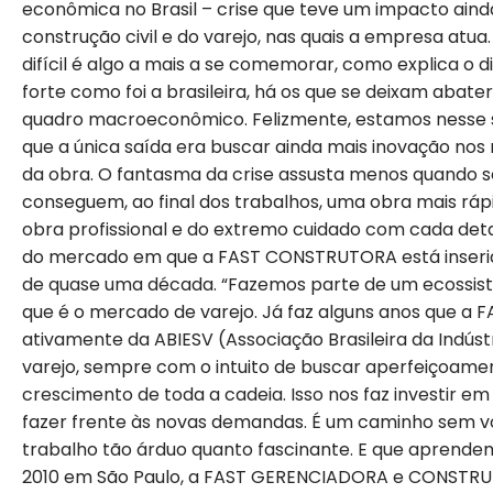
econômica no Brasil – crise que teve um impacto ainda
construção civil e do varejo, nas quais a empresa atu
difícil é algo a mais a se comemorar, como explica o d
forte como foi a brasileira, há os que se deixam aba
quadro macroeconômico. Felizmente, estamos nesse s
que a única saída era buscar ainda mais inovação no
da obra. O fantasma da crise assusta menos quando se
conseguem, ao final dos trabalhos, uma obra mais ráp
obra profissional e do extremo cuidado com cada det
do mercado em que a FAST CONSTRUTORA está inserid
de quase uma década. “Fazemos parte de um ecossis
que é o mercado de varejo. Já faz alguns anos que a FAS
ativamente da ABIESV (Associação Brasileira da Indústr
varejo, sempre com o intuito de buscar aperfeiçoamen
crescimento de toda a cadeia. Isso nos faz investir 
fazer frente às novas demandas. É um caminho sem vo
trabalho tão árduo quanto fascinante. E que aprende
2010 em São Paulo, a FAST GERENCIADORA e CONSTRUTO