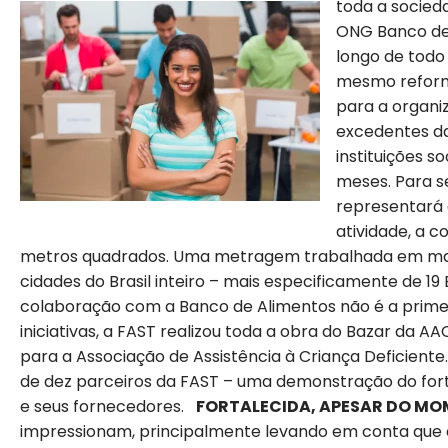
toda a socied
ONG Banco de
longo de todo
mesmo reforma
para a organi
excedentes da
instituições s
meses. Para se
representará 
atividade, a c
metros quadrados. Uma metragem trabalhada em mais 
cidades do Brasil inteiro – mais especificamente de 19
colaboração com a Banco de Alimentos não é a primeir
iniciativas, a FAST realizou toda a obra do Bazar da A
para a Associação de Assistência à Criança Deficient
de dez parceiros da FAST – uma demonstração do fort
e seus fornecedores.
FORTALECIDA, APESAR DO MO
impressionam, principalmente levando em conta que 