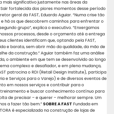
 mais significativo justamente nas áreas da
a. Sair fortalecida dos piores momentos desse período
iretor geral da FAST, Eduardo Aguiar. “Numa crise tão
ter e há os que descobrem caminhos para enfrentar o
egundo grupo”, explica o executivo. “Enxergamos
s nossos processos, desde o orçamento até a entrega
us clientes identificam que, optando pela FAST,
ida e barata, sem abrir mão da qualidade, da mão de
alhe da construção.” Aguiar também faz uma análise
a, o ambiente em que tem se desenvolvido ao longo
tema complexo e desafiador, e em plena mudança,
T patrocina o RDI (Retail Design Institute), participa
ia e Serviços para o Varejo) e de diversos eventos de
to em nossos serviços e contribuir para o
em treinamento e buscar conhecimento contínuo para
lta de precisar – e querer – melhorar sempre. Um
mos a fazer tão bem.”
SOBRE A FAST
Fundada em
RA é especializada na construção de lojas de