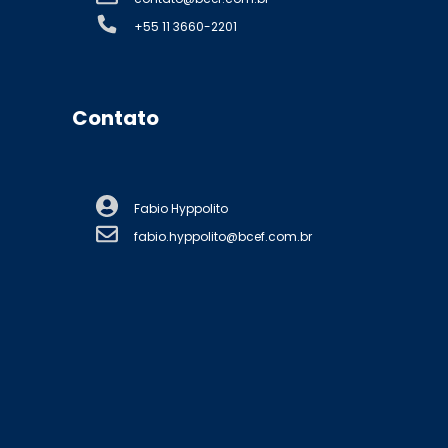
+55 11 3660-2201
Contato
Fabio Hyppolito
fabio.hyppolito@bcef.com.br