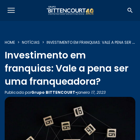
HOME
NOTÍCIAS
INVESTIMENTO EM FRANQUIAS: VALE A PENA SER UMA FRANQUEADORA?
Investimento em
franquias: Vale a pena ser
SOBRE NÓS
uma franqueadora?
•
Publicado por
Grupo BITTENCOURT
janeiro 17, 2023
SERVIÇOS
INSIGHTS