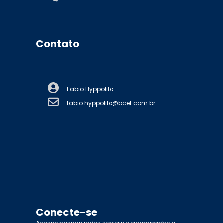
Contato
Fabio Hyppolito
fabio.hyppolito@bcef.com.br
Conecte-se
Acesse nossas redes sociais e acompanhe o