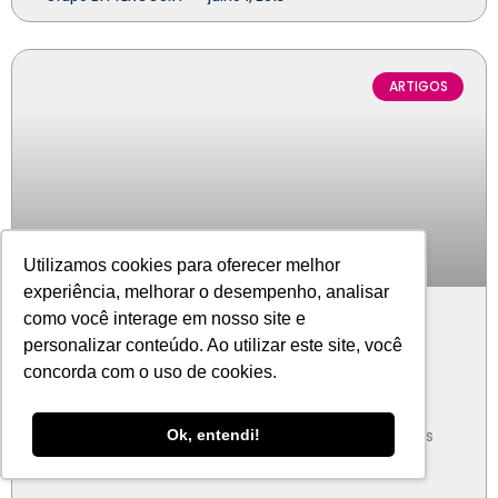
ARTIGOS
Utilizamos cookies para oferecer melhor
experiência, melhorar o desempenho, analisar
A importância de gerir a
como você interage em nosso site e
personalizar conteúdo. Ao utilizar este site, você
documentação dos franqueados
concorda com o uso de cookies.
em uma rede de franquias
Ao longo do tempo, temos trabalhado com redes
Ok, entendi!
de diversos setores, em