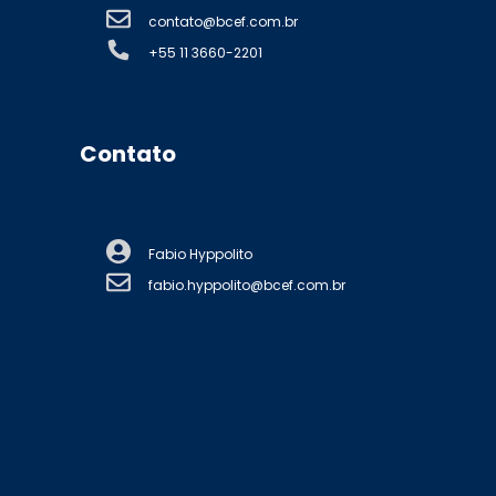
contato@bcef.com.br
+55 11 3660-2201
Contato
Fabio Hyppolito
fabio.hyppolito@bcef.com.br