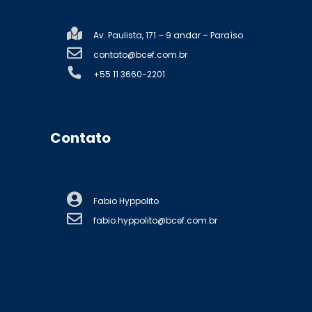
Av. Paulista, 171 – 9 andar – Paraíso
contato@bcef.com.br
+55 11 3660-2201
Contato
Fabio Hyppolito
fabio.hyppolito@bcef.com.br