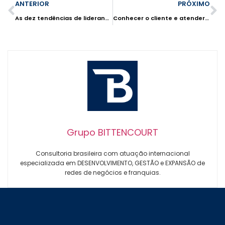
ANTERIOR
PRÓXIMO
As dez tendências de liderança e relacionamento que impactam o franchising no mundo
Conhecer o cliente e atender suas necessidades são o segredo do digital
Grupo BITTENCOURT
Consultoria brasileira com atuação internacional
especializada em DESENVOLVIMENTO, GESTÃO e EXPANSÃO de
redes de negócios e franquias.