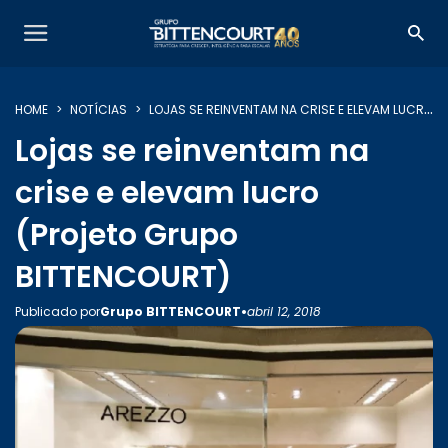
HOME
NOTÍCIAS
LOJAS SE REINVENTAM NA CRISE E ELEVAM LUCRO (PROJETO GRUPO BITTENCOURT)
Lojas se reinventam na
crise e elevam lucro
(Projeto Grupo
SOBRE NÓS
BITTENCOURT)
SERVIÇOS
•
Publicado por
Grupo BITTENCOURT
abril 12, 2018
INSIGHTS