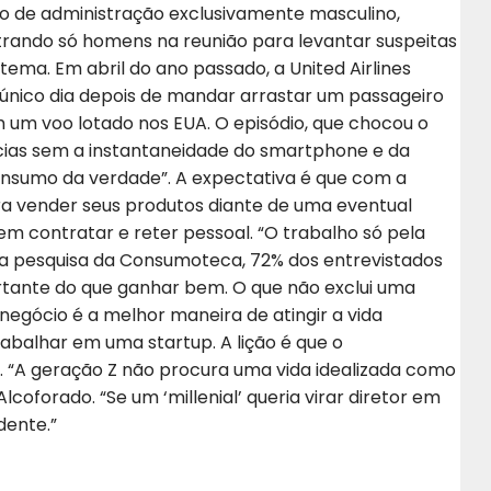
o de administração exclusivamente masculino,
trando só homens na reunião para levantar suspeitas
a. Em abril do ano passado, a United Airlines
nico dia depois de mandar arrastar um passageiro
 um voo lotado nos EUA. O episódio, que chocou o
cias sem a instantaneidade do smartphone e da
consumo da verdade”. A expectativa é que com a
a vender seus produtos diante de uma eventual
em contratar e reter pessoal. “O trabalho só pela
 Na pesquisa da Consumoteca, 72% dos entrevistados
ortante do que ganhar bem. O que não exclui uma
 negócio é a melhor maneira de atingir a vida
rabalhar em uma startup. A lição é que o
 “A geração Z não procura uma vida idealizada como
lcoforado. “Se um ‘millenial’ queria virar diretor em
idente.”