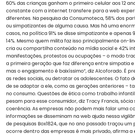
60% das crianças ganham o primeiro celular aos 12 ano
constante com a internet transfere para a web exper
diferentes. Na pesquisa da Consumoteca, 58% dos parti
ou simpatizantes de alguma causa. Mas há uma enorme d
casos, na política 91% se disse simpatizante e apenas 
14%. Mesmo quem milita faz isso principalmente on-lin
cria ou compartilha conteúdo na mídia social e 42% i
manifestações, protestos ou ocupações – o modo tradi
a primeira geração que faz diferença entre simpatia e
mas o engajamento é baixíssimo”, diz Alcoforado. É pre
as redes sociais, ou detratar os adolescentes. O fato 
de se adaptar a ele, como as gerações anteriores – t
no consumo. Questões de ética como trabalho infantil
pesam para esse consumidor, diz Tracy Francis, sócia 
coerência. As empresas não podem mais falar uma cois
informações se disseminam na web ajuda nessa vigilânc
de pesquisas Box1824, que no ano passado traçou um p
ocorre dentro das empresas é mais privado, afirma 