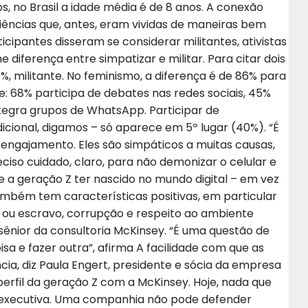
s, no Brasil a idade média é de 8 anos. A conexão
iências que, antes, eram vividas de maneiras bem
cipantes disseram se considerar militantes, ativistas
iferença entre simpatizar e militar. Para citar dois
9%, militante. No feminismo, a diferença é de 86% para
e: 68% participa de debates nas redes sociais, 45%
ntegra grupos de WhatsApp. Participar de
cional, digamos – só aparece em 5º lugar (40%). “É
 engajamento. Eles são simpáticos a muitas causas,
ciso cuidado, claro, para não demonizar o celular e
de a geração Z ter nascido no mundo digital – em vez
ambém tem características positivas, em particular
 ou escravo, corrupção e respeito ao ambiente
sênior da consultoria McKinsey. “É uma questão de
a e fazer outra”, afirma A facilidade com que as
ia, diz Paula Engert, presidente e sócia da empresa
erfil da geração Z com a McKinsey. Hoje, nada que
a executiva. Uma companhia não pode defender