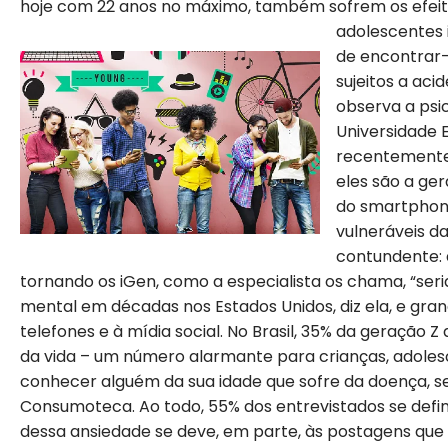
hoje com 22 anos no máximo, também sofrem os efeitos
adolescentes 
de encontrar-
sujeitos a aci
observa a psi
Universidade 
recentemente p
eles são a ger
do smartphone
vulneráveis da
contundente:
tornando os iGen, como a especialista os chama, “seria
mental em décadas nos Estados Unidos, diz ela, e gra
telefones e à mídia social. No Brasil, 35% da geração 
da vida – um número alarmante para crianças, adolesc
conhecer alguém da sua idade que sofre da doença, s
Consumoteca. Ao todo, 55% dos entrevistados se defin
dessa ansiedade se deve, em parte, às postagens que