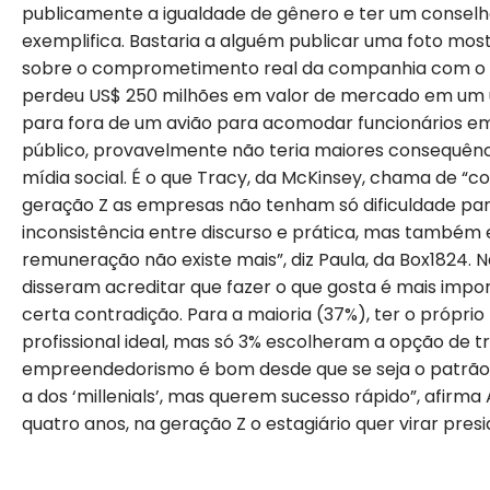
publicamente a igualdade de gênero e ter um conselh
exemplifica. Bastaria a alguém publicar uma foto mos
sobre o comprometimento real da companhia com o tem
perdeu US$ 250 milhões em valor de mercado em um ú
para fora de um avião para acomodar funcionários em
público, provavelmente não teria maiores consequên
mídia social. É o que Tracy, da McKinsey, chama de “
geração Z as empresas não tenham só dificuldade par
inconsistência entre discurso e prática, mas também 
remuneração não existe mais”, diz Paula, da Box1824.
disseram acreditar que fazer o que gosta é mais imp
certa contradição. Para a maioria (37%), ter o próprio
profissional ideal, mas só 3% escolheram a opção de t
empreendedorismo é bom desde que se seja o patrão.
a dos ‘millenials’, mas querem sucesso rápido”, afirma A
quatro anos, na geração Z o estagiário quer virar pres