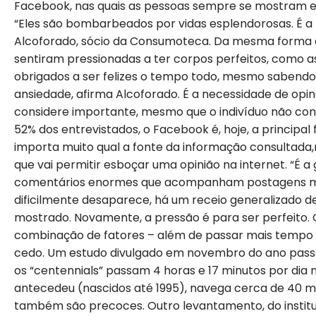
Facebook, nas quais as pessoas sempre se mostram em
“Eles são bombarbeados por vidas esplendorosas. É a p
Alcoforado, sócio da Consumoteca. Da mesma forma q
sentiram pressionadas a ter corpos perfeitos, como a
obrigados a ser felizes o tempo todo, mesmo sabendo q
ansiedade, afirma Alcoforado. É a necessidade de opi
considere importante, mesmo que o indivíduo não con
52% dos entrevistados, o Facebook é, hoje, a principal 
importa muito qual a fonte da informação consultada
que vai permitir esboçar uma opinião na internet. “É a 
comentários enormes que acompanham postagens mai
dificilmente desaparece, há um receio generalizado de
mostrado. Novamente, a pressão é para ser perfeito.
combinação de fatores – além de passar mais tempo na 
cedo. Um estudo divulgado em novembro do ano passa
os “centennials” passam 4 horas e 17 minutos por dia 
antecedeu (nascidos até 1995), navega cerca de 40 mi
também são precoces. Outro levantamento, do institu