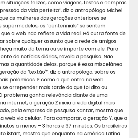
 situações felizes, como viagens, festas e compras.
ressão da vida perfeita”, diz o antropólogo Michel
ue as mulheres das gerações anteriores se
s supermodelos, os “centennials” se sentem
ue a web não reflete a vida real. Há outra fonte de
nar sobre qualquer assunto que a rede de amigos
heça muito do tema ou se importe com ele. Para
fonte de notícias diárias, revela a pesquisa. Não
,mas a quantidade delas, porque é essa miscelânea
geração do ‘textão'”, diz o antropólogo, sobre os
s polêmicas. E como o que entra na web
 se arrepender mais tarde do que foi dito ou
 O problema ganha relevância diante de uma
internet, a geração Z inicia a vida digital mais
do, pela empresa de pesquisa Kantar, mostra que
na web via celular. Para comparar, a geração Y, que a
nutos a menos – 3 horas e 37 minutos. Os brasileiros
to iStart, mostra que enquanto na América Latina