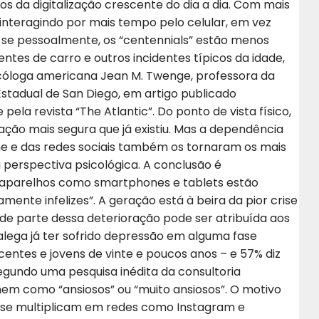
 da digitalização crescente do dia a dia.
Com mais
interagindo por mais tempo pelo celular, em vez
se pessoalmente, os “centennials” estão menos
dentes de carro e outros incidentes típicos da idade,
cóloga americana Jean M. Twenge, professora da
Estadual de San Diego, em artigo publicado
ela revista “The Atlantic”. Do ponto de vista físico,
ação mais segura que já existiu. Mas a dependência
 e das redes sociais também os tornaram os mais
 perspectiva psicológica. A conclusão é
 aparelhos como smartphones e tablets estão
mente infelizes”. A geração está à beira da pior crise
nde parte dessa deterioração pode ser atribuída aos
Z alega já ter sofrido depressão em alguma fase
entes e jovens de vinte e poucos anos – e 57% diz
egundo uma pesquisa inédita da consultoria
em como “ansiosos” ou “muito ansiosos”. O motivo
 se multiplicam em redes como Instagram e