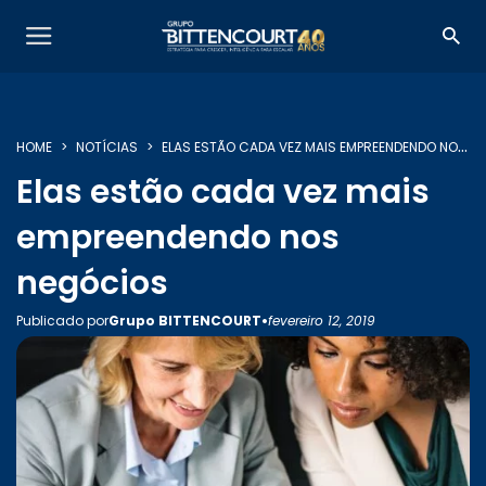
HOME
NOTÍCIAS
ELAS ESTÃO CADA VEZ MAIS EMPREENDENDO NOS NEGÓCIOS
Elas estão cada vez mais
empreendendo nos
SOBRE NÓS
negócios
•
Publicado por
Grupo BITTENCOURT
fevereiro 12, 2019
SERVIÇOS
INSIGHTS