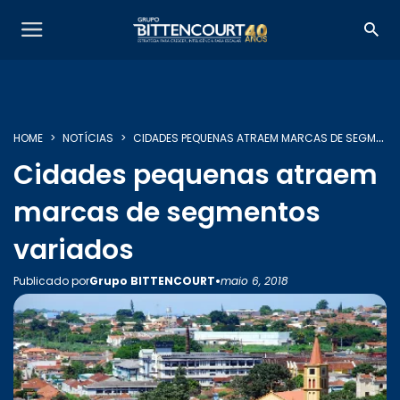
HOME
NOTÍCIAS
CIDADES PEQUENAS ATRAEM MARCAS DE SEGMENTOS VARIADOS
Cidades pequenas atraem
SOBRE NÓS
marcas de segmentos
variados
SERVIÇOS
•
Publicado por
Grupo BITTENCOURT
maio 6, 2018
INSIGHTS