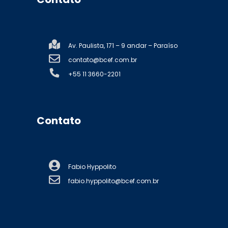
Av. Paulista, 171 – 9 andar – Paraíso
contato@bcef.com.br
+55 11 3660-2201
Contato
Fabio Hyppolito
fabio.hyppolito@bcef.com.br