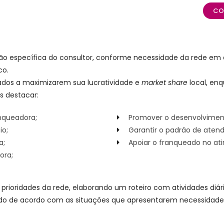
CO
ão específica do consultor, conforme necessidade da rede em 
co.
eados a maximizarem sua lucratividade e
market share
local, en
s destacar:
nqueadora;
Promover o desenvolviment
io;
Garantir o padrão de atend
a;
Apoiar o franqueado no ati
ora;
prioridades da rede, elaborando um roteiro com atividades diári
ado de acordo com as situações que apresentarem necessidad