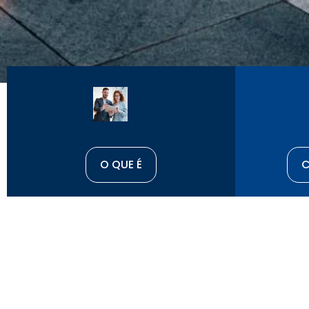
O QUE É
C