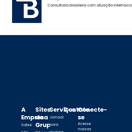
Consultoria brasileira com atuação internaci
A
Sites
Serviços
Contato
Conecte-
Empresa
do
se
Jornada
Grupo
Acesse
para
Sobre
nossas
acelerar o