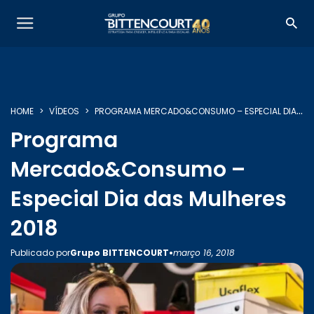
HOME
VÍDEOS
PROGRAMA MERCADO&CONSUMO – ESPECIAL DIA DAS MULHERES 2018
Programa
SOBRE NÓS
Mercado&Consumo –
Especial Dia das Mulheres
SERVIÇOS
2018
•
Publicado por
Grupo BITTENCOURT
março 16, 2018
INSIGHTS