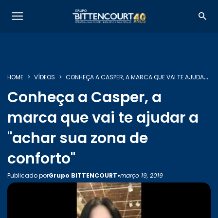
HOME
VÍDEOS
CONHEÇA A CASPER, A MARCA QUE VAI TE AJUDAR A "ACHAR SUA ZONA DE CONFORTO"
Conheça a Casper, a
SOBRE NÓS
marca que vai te ajudar a
"achar sua zona de
SERVIÇOS
conforto"
•
Publicado por
Grupo BITTENCOURT
março 19, 2019
INSIGHTS