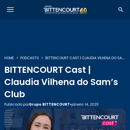
HOME
PODCASTS
BITTENCOURT CAST | CLAUDIA VILHENA DO SAM’S CLUB
SOBRE NÓS
BITTENCOURT Cast |
Claudia Vilhena do Sam’s
SERVIÇOS
Club
•
Publicado por
Grupo BITTENCOURT
janeiro 14, 2025
INSIGHTS