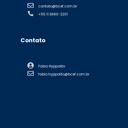
contato@bcef.com.br
+55 11 3660-2201
Contato
Fabio Hyppolito
fabio.hyppolito@bcef.com.br