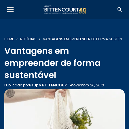
HOME
NOTÍCIAS
VANTAGENS EM EMPREENDER DE FORMA SUSTENTÁVEL
Vantagens em
empreender de forma
SOBRE NÓS
sustentável
•
Publicado por
Grupo BITTENCOURT
novembro 26, 2018
SERVIÇOS
INSIGHTS