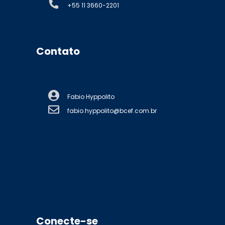
+55 11 3660-2201
Contato
Fabio Hyppolito
fabio.hyppolito@bcef.com.br
Conecte-se