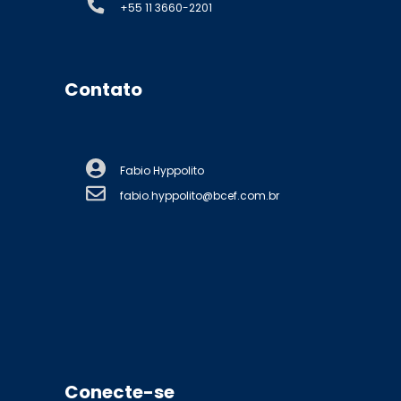
+55 11 3660-2201
Contato
Fabio Hyppolito
fabio.hyppolito@bcef.com.br
Conecte-se