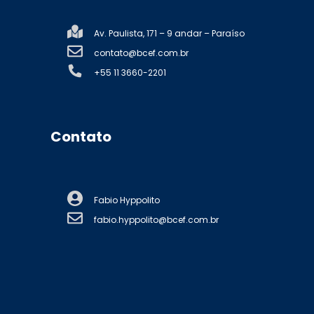
Av. Paulista, 171 – 9 andar – Paraíso
contato@bcef.com.br
+55 11 3660-2201
Contato
Fabio Hyppolito
fabio.hyppolito@bcef.com.br