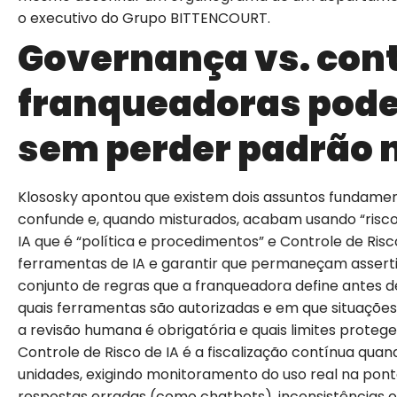
o executivo do Grupo BITTENCOURT.
Governança vs. cont
franqueadoras pod
sem perder padrão 
Klososky apontou que existem dois assuntos fundamen
confunde e, quando misturados, acabam usando “risc
IA que é “política e procedimentos” e Controle de Risc
ferramentas de IA e garantir que permaneçam asserti
conjunto de regras que a franqueadora define antes de
quais ferramentas são autorizadas e em que situaçõe
a revisão humana é obrigatória e quais limites prote
Controle de Risco de IA é a fiscalização contínua quan
unidades, exigindo monitoramento do uso real na pon
respostas erradas (como chatbots), inconsistências 