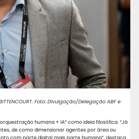
po BITTENCOURT. Foto: Divulgação/Delegação ABF e
questração humana + IA” como ideia filosófica. “Já
ntes, de como dimensionar agentes por área ou
 com parte digital mais parte humana”, destaca