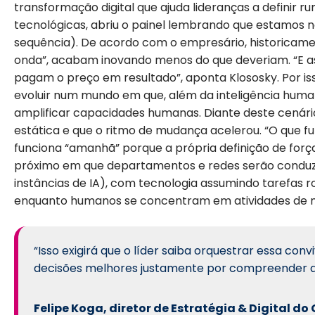
transformação digital que ajuda lideranças a definir r
tecnológicas, abriu o painel lembrando que estamos n
sequência). De acordo com o empresário, historicame
onda”, acabam inovando menos do que deveriam. “E a
pagam o preço em resultado”, aponta Klososky. Por iss
evoluir num mundo em que, além da inteligência humana,
amplificar capacidades humanas. Diante deste cenário,
estática e que o ritmo de mudança acelerou. “O que 
funciona “amanhã” porque a própria definição de força
próximo em que departamentos e redes serão conduz
instâncias de IA), com tecnologia assumindo tarefas r
enquanto humanos se concentram em atividades de m
“Isso exigirá que o líder saiba orquestrar essa con
decisões melhores justamente por compreender a
Felipe Koga, diretor de Estratégia & Digital d