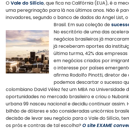
O
Vale do Silício
, que fica na Califórnia (EUA), é a me
uma peregrinação para lá nos últimos anos. Não é pa
inovadores,
segundo o banco de dados da Angel List
, 
Brasil
. Em sua coleção de
sucess
No escritório de uma das acelera
negócios brasileiros já marcara
já receberam aportes da institui
última turma, 42% das empresas s
em negócios criados por imigran
o interesse por países emergente
afirma Rodolfo Pinotti, diretor d
podemos descartar o sucesso que 
colombiano David Vélez fez um MBA na Universidade de
oportunidades no mercado brasileiro e criou o Nubank
urbana 99 nasceu nacional e decidiu continuar assim
.
bilhão de dólares e são consideradas unicórnios brasil
decisão de levar seu negócio para o Vale do Silício, te
os prós e contras de tal escolha?
O site EXAME conve