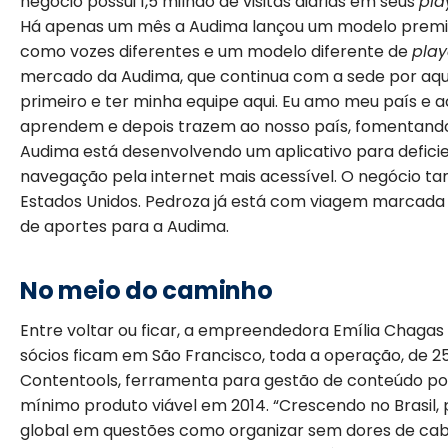
negócio possui 1,5 milhão de visitas diárias em seus
pla
Há apenas um mês a Audima lançou um modelo premium: 
como vozes diferentes e um modelo diferente de
play
mercado da Audima, que continua com a sede por aqui.
primeiro e ter minha equipe aqui. Eu amo meu país e a
aprendem e depois trazem ao nosso país, fomentando
Audima está desenvolvendo um aplicativo para deficien
navegação pela internet mais acessível. O negócio 
Estados Unidos. Pedroza já está com viagem marcad
de aportes para a Audima.
No meio do caminho
Entre voltar ou ficar, a empreendedora Emília Chagas
sócios ficam em São Francisco, toda a operação, de 25 
Contentools, ferramenta para gestão de conteúdo por
mínimo produto viável em 2014. “Crescendo no Bras
global em questões como organizar sem dores de cabe