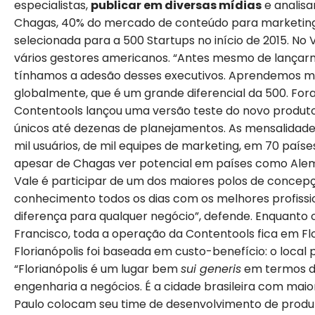
especialistas,
publicar em diversas mídias
e analisa
Chagas, 40% do mercado de conteúdo para marketing 
selecionada para a 500 Startups no início de 2015. No 
vários gestores americanos. “Antes mesmo de lançarm
tínhamos a adesão desses executivos. Aprendemos mui
globalmente, que é um grande diferencial da 500. Fora
Contentools lançou uma versão teste do novo produt
únicos até dezenas de planejamentos. As mensalidades v
mil usuários, de mil equipes de marketing, em 70 países
apesar de Chagas ver potencial em países como Aleman
Vale é participar de um dos maiores polos de concep
conhecimento todos os dias com os melhores profission
diferença para qualquer negócio”, defende. Enquanto
Francisco, toda a operação da Contentools fica em Fl
Florianópolis foi baseada em custo-benefício: o local
“Florianópolis é um lugar bem
sui generis
em termos de
engenharia a negócios. É a cidade brasileira com mai
Paulo colocam seu time de desenvolvimento de produto