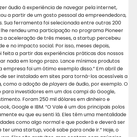
zer áudio à experiência de navegar pela internet,
çou a partir de um gosto pessoal da empreendedora,
s. Sua ferramenta foi selecionada entre outras 200
e lhe rendeu uma participação no programa Pioneer
ra a aceleração de três meses, a startup percebeu
de e no impacto social. Por isso, meses depois,
i feita a partir das experiências práticas dos nossos
nejar nada em longo prazo. Lance mínimos produtos
sa empresa foi um ótimo exemplo disso.” Em abril de
de ser instalado em sites para torná-los acessíveis a
ura, como a adoção de
players
de áudio, por exemplo. O
 para investidores em um dos campi do Google,
timento. Foram 250 mil dólares em dinheiro e
k, Google e IBM. “O Vale é um dos principais polos
amente eu que eu senti lá. Eles têm uma mentalidade
uldades como algo normal e que poderá e deverá ser
ter uma startup, você sabe para onde ir.” Hoje, o