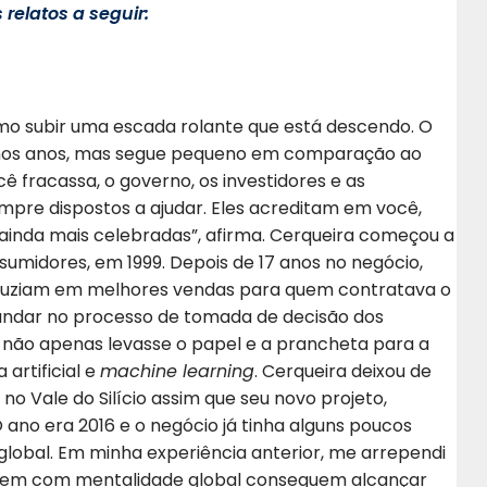
relatos a seguir:
mo subir uma escada rolante que está descendo. O
mos anos, mas segue pequeno em comparação ao
ê fracassa, o governo, os investidores e as
mpre dispostos a ajudar. Eles acreditam em você,
inda mais celebradas”, afirma. Cerqueira começou a
idores, em 1999. Depois de 17 anos no negócio,
aduziam em melhores vendas para quem contratava o
fundar no processo de tomada de decisão dos
não apenas levasse o papel e a prancheta para a
artificial e
machine learning
. Cerqueira deixou de
 Vale do Silício assim que seu novo projeto,
 ano era 2016 e o negócio já tinha alguns poucos
 global. Em minha experiência anterior, me arrependi
scem com mentalidade global conseguem alcançar