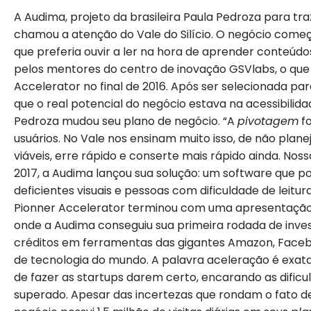
A Audima, projeto da brasileira Paula Pedroza para tra
chamou a atenção do Vale do Silício. O negócio come
que preferia ouvir a ler na hora de aprender conteúdo
pelos mentores do centro de inovação GSVlabs, o qu
Accelerator no final de 2016. Após ser selecionada pa
que o real potencial do negócio estava na acessibilida
Pedroza mudou seu plano de negócio. “A
pivotagem
fo
usuários. No Vale nos ensinam muito isso, de não pla
viáveis, erre rápido e conserte mais rápido ainda. Nos
2017, a Audima lançou sua solução: um software que po
deficientes visuais e pessoas com dificuldade de leit
Pionner Accelerator terminou com uma apresentação
onde a Audima conseguiu sua primeira rodada de inves
créditos em ferramentas das gigantes Amazon, Faceboo
de tecnologia do mundo. A palavra aceleração é exat
de fazer as startups darem certo, encarando as dific
superado. Apesar das incertezas que rondam o fato de 