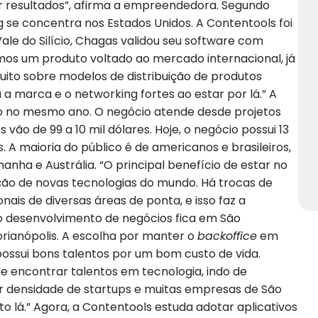
r resultados”, afirma a empreendedora. Segundo
se concentra nos Estados Unidos. A Contentools foi
Vale do Silício, Chagas validou seu software com
os um produto voltado ao mercado internacional, já
to sobre modelos de distribuição de produtos
 a marca e o networking fortes ao estar por lá.” A
o no mesmo ano. O negócio atende desde projetos
ão de 99 a 10 mil dólares. Hoje, o negócio possui 13
. A maioria do público é de americanos e brasileiros,
ha e Austrália. “O principal benefício de estar no
ção de novas tecnologias do mundo. Há trocas de
ais de diversas áreas de ponta, e isso faz a
 o desenvolvimento de negócios fica em São
orianópolis. A escolha por manter o
backoffice
em
 possui bons talentos por um bom custo de vida.
 encontrar talentos em tecnologia, indo de
or densidade de startups e muitas empresas de São
 lá.” Agora, a Contentools estuda adotar aplicativos