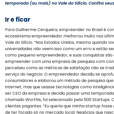
temporada (ou mais) no Vale do Silício. Confira seus 
Ir e ficar
Para Guilherme Cerqueira, empreender no Brasil é co
ecossistema empreendedor melhorou muito nos últi
Vale do Silício. “Nos Estados Unidos, mesmo quando voc
universidades não veem isso como um erro e estão se
como pequeno empreendedor, e suas conquistas são a
empreender com uma empresa de pesquisa com consum
percebeu como as métricas de satisfação não se tr
serviço do negócio. O empreendedor decidiu se apro
consumidores e elaborou um método de pesquisa que 
internet, mas que usasse tecnologias como inteligência 
ser CEO da empresa e decidiu passar uma temporada no
chamado Worthix, foi selecionado pela 500 Startups. O
clientes pagantes. “Eu queria que minha startup fosse
de ter focado só no mercado local. Negócios que na