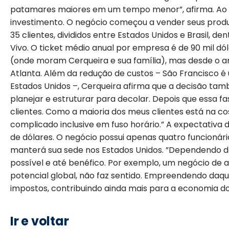
patamares maiores em um tempo menor”, afirma. Ao to
investimento. O negócio começou a vender seus produ
35 clientes, divididos entre Estados Unidos e Brasil, den
Vivo. O ticket médio anual por empresa é de 90 mil dóla
(onde moram Cerqueira e sua família), mas desde o a
Atlanta. Além da redução de custos –
São Francisco é 
Estados Unidos
–, Cerqueira afirma que a decisão tamb
planejar e estruturar para decolar. Depois que essa fa
clientes. Como a maioria dos meus clientes está na costa
complicado inclusive em fuso horário.” A expectativa 
de dólares. O negócio possui apenas quatro funcionár
manterá sua sede nos Estados Unidos. ”Dependendo do
possível e até benéfico. Por exemplo, um negócio de 
potencial global, não faz sentido. Empreendendo daq
impostos, contribuindo ainda mais para a economia do 
Ir e voltar