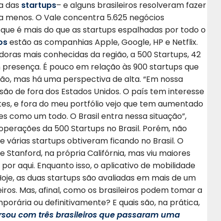
ca das
startups
– e alguns brasileiros resolveram fazer
ra menos. O Vale concentra 5.625 negócios
o que é
mais do que as startups espalhadas por todo o
os
estão as companhias Apple, Google, HP e Netflix.
doras mais conhecidas da região, a 500 Startups, 42
m presença. É pouco em relação às 900 startups que
ção, mas há uma perspectiva de alta. “Em nossa
ão de fora dos Estados Unidos. O país tem interesse
tes, e fora do meu portfólio vejo que tem aumentado
s como um todo. O Brasil entra nessa situação”,
e operações da 500 Startups no Brasil. Porém, não
várias startups obtiveram ficando no Brasil. O
 Stanford, na própria Califórnia,
mas viu maiores
 por aqui
. Enquanto isso,
o aplicativo de mobilidade
 Hoje, as duas startups são avaliadas em mais de um
eiros. Mas, afinal, como os brasileiros podem tomar a
mporária ou definitivamente? E quais são, na prática,
rsou com três brasileiros que passaram uma