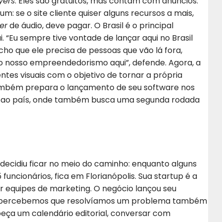
yers
. Eles são gratuitos, mas contam com anúncios.
se o site cliente quiser alguns recursos a mais,
er
de áudio, deve pagar. O Brasil é o principal
 “Eu sempre tive vontade de lançar aqui no Brasil
cho que ele precisa de pessoas que vão lá fora,
 nosso empreendedorismo aqui”, defende. Agora, a
tes visuais com o objetivo de tornar a própria
também prepara o lançamento de seu software nos
a ao país, onde também busca uma segunda rodada
 decidiu ficar no meio do caminho: enquanto alguns
funcionários, fica em Florianópolis. Sua startup é a
 equipes de marketing. O negócio lançou seu
il, percebemos que resolvíamos um problema também
ça um calendário editorial, conversar com