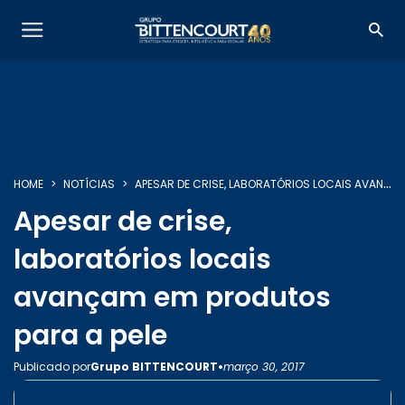
HOME
NOTÍCIAS
APESAR DE CRISE, LABORATÓRIOS LOCAIS AVANÇAM EM PRODUTOS PARA A PELE
SOBRE NÓS
Apesar de crise,
laboratórios locais
SERVIÇOS
avançam em produtos
para a pele
INSIGHTS
•
Publicado por
Grupo BITTENCOURT
março 30, 2017