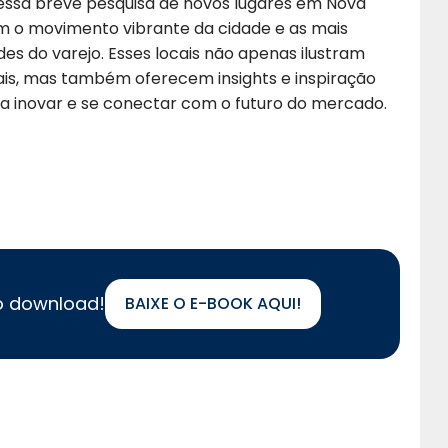
 essa breve pesquisa de novos lugares em Nova
em o movimento vibrante da cidade e as mais
es do varejo. Esses locais não apenas ilustram
ais, mas também oferecem insights e inspiração
a inovar e se conectar com o futuro do mercado.
 o download!
BAIXE O E-BOOK AQUI!