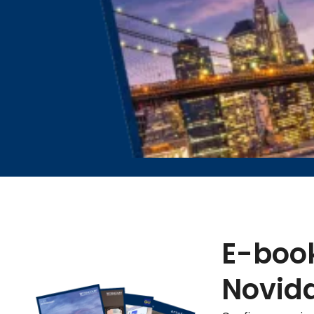
E-book
Novid