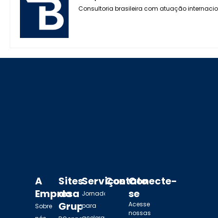
Consultoria brasileira com atuação internaci
A
Sites
Serviços
Contato
Conecte-
Empresa
do
se
Jornada
Grupo
Acesse
para
Sobre
nossas
acelerar o