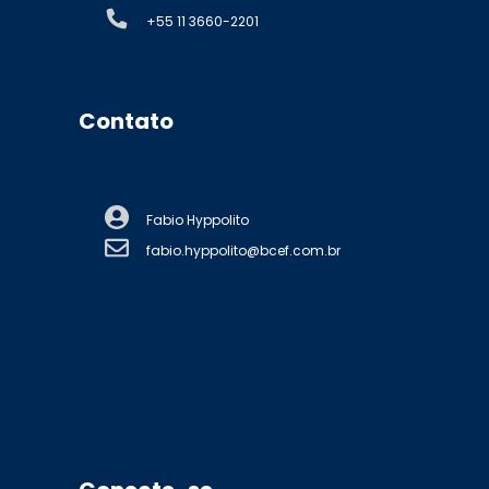
+55 11 3660-2201
Contato
Fabio Hyppolito
fabio.hyppolito@bcef.com.br