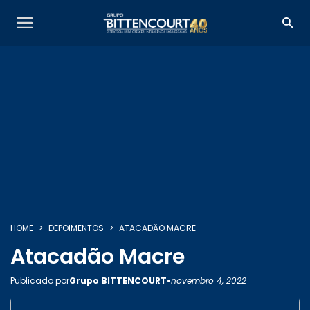
SOBRE NÓS
SERVIÇOS
HOME
DEPOIMENTOS
ATACADÃO MACRE
Atacadão Macre
INSIGHTS
•
Publicado por
Grupo BITTENCOURT
novembro 4, 2022