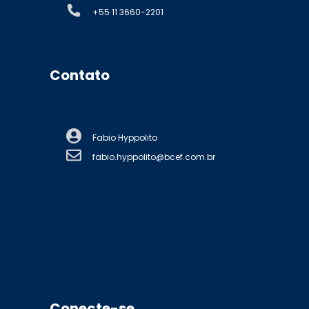
+55 11 3660-2201
Contato
Fabio Hyppolito
fabio.hyppolito@bcef.com.br
Conecte-se