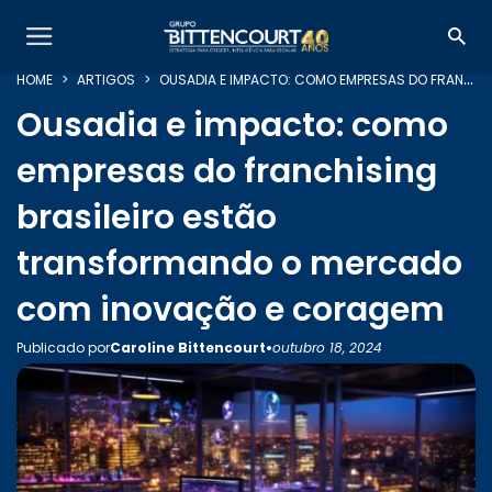
HOME
ARTIGOS
OUSADIA E IMPACTO: COMO EMPRESAS DO FRANCHISING BRASILEIRO ESTÃO TRANSFORMANDO O MERCADO COM INOVAÇÃO E CORAGEM
Ousadia e impacto: como
empresas do franchising
brasileiro estão
transformando o mercado
com inovação e coragem
•
Publicado por
Caroline Bittencourt
outubro 18, 2024