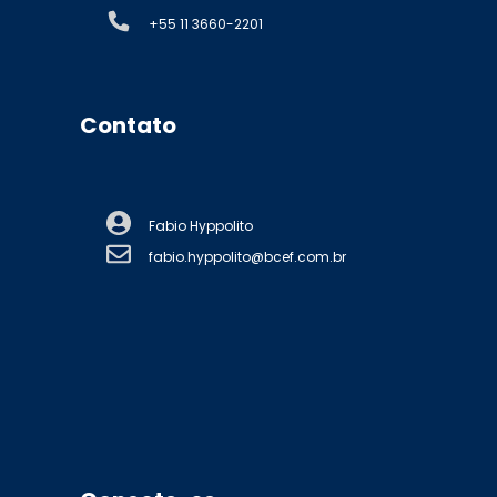
+55 11 3660-2201
Contato
Fabio Hyppolito
fabio.hyppolito@bcef.com.br