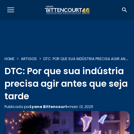
HOME
ARTIGOS
DTC: POR QUE SUA INDÚSTRIA PRECISA AGIR ANTES QUE SEJA TARDE
SOBRE NÓS
DTC: Por que sua indústria
precisa agir antes que seja
SERVIÇOS
tarde
•
Publicado por
Lyana Bittencourt
maio 13, 2025
INSIGHTS