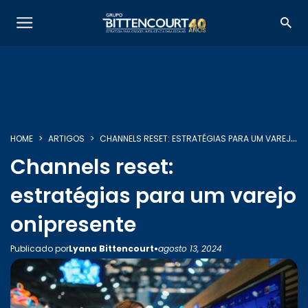
HOME
ARTIGOS
CHANNELS RESET: ESTRATÉGIAS PARA UM VAREJO ONIPRESENTE
SOBRE NÓS
Channels reset:
estratégias para um varejo
SERVIÇOS
onipresente
•
Publicado por
Lyana Bittencourt
agosto 13, 2024
INSIGHTS